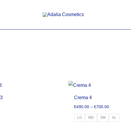
 3
Crema 4
0
€
490.00
–
€
700.00
LG
MD
SM
XL