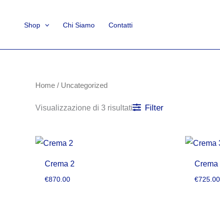
Vai
al
Shop
Chi Siamo
Contatti
contenuto
Home
/ Uncategorized
Filter
Visualizzazione di 3 risultati
Crema 2
Crema
€
870.00
€
725.0